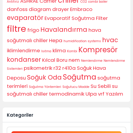
chiller
ASHRAE
Carrier
Antifiriz
CO2
combi boiler
danfoss
diagram
drayer
Embraco
evaparatör
Evaporatif Soğutma
Filter
filtre
Havalandırma
frigo
hava
hvac
soğutmalı chiller
Hepa
humidification systems
Kompresör
iklimlendirme
klima
Isıtma
Kombi
kondanser
Kılcal Boru
nem
Nemlendirme
Nemlendirme
psikometrik
r32
r410a
Soğuk Hava
Sistemleri
Soğutma
Soğuk Oda
Deposu
soğutma
terimleri
Su Sebili
su
Soğutma Yöntemleri
Soğutucu Madde
soğutmalı chiller
termodinamik
Ulpa
vrf
Yazılım
Kategoriler