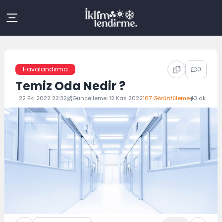
Skip
to
content
0
Havalandırma
Temiz Oda Nedir ?
22 Eki 2022 22:32
Güncelleme: 12 Kas 2022
107 Görüntüleme
3 dk.