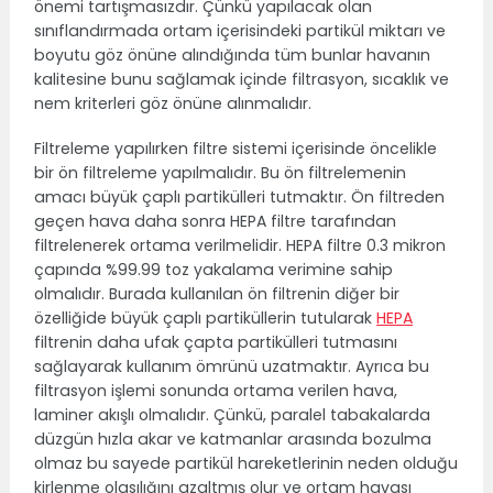
önemi tartışmasızdır. Çünkü yapılacak olan
sınıflandırmada ortam içerisindeki partikül miktarı ve
boyutu göz önüne alındığında tüm bunlar havanın
kalitesine bunu sağlamak içinde filtrasyon, sıcaklık ve
nem kriterleri göz önüne alınmalıdır.
Filtreleme yapılırken filtre sistemi içerisinde öncelikle
bir ön filtreleme yapılmalıdır. Bu ön filtrelemenin
amacı büyük çaplı partikülleri tutmaktır. Ön filtreden
geçen hava daha sonra HEPA filtre tarafından
filtrelenerek ortama verilmelidir. HEPA filtre 0.3 mikron
çapında %99.99 toz yakalama verimine sahip
olmalıdır. Burada kullanılan ön filtrenin diğer bir
özelliğide büyük çaplı partiküllerin tutularak
HEPA
filtrenin daha ufak çapta partikülleri tutmasını
sağlayarak kullanım ömrünü uzatmaktır. Ayrıca bu
filtrasyon işlemi sonunda ortama verilen hava,
laminer akışlı olmalıdır. Çünkü, paralel tabakalarda
düzgün hızla akar ve katmanlar arasında bozulma
olmaz bu sayede partikül hareketlerinin neden olduğu
kirlenme olasılığını azaltmış olur ve ortam havası