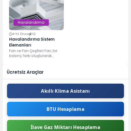
veya sistemlerdir....
olduğunda gösterge
panelinde bir ışık yanar. Peki,...
Havalandırma
4 Yıl Önce
112
Havalandırma Sistem
Elemanları
Fan ve Fan Çeşitleri Fan, bir
basınç farkı oluşturarak
havanın akışını sağlayan
cihazdır. Fanın hareketli...
Ücretsiz Araçlar
Akıllı Klima Asistanı
BTU Hesaplama
İlave Gaz Miktarı Hesaplama