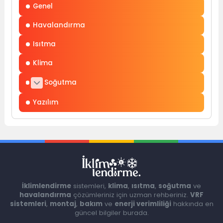
Genel
Havalandırma
Isıtma
Klima
Soğutma
Yazılım
İklimlendirme
sistemleri,
klima
,
ısıtma
,
soğutma
ve
havalandırma
çözümleriniz için uzman rehberiniz.
VRF
sistemleri
,
montaj
,
bakım
ve
enerji verimliliği
hakkında en
güncel bilgiler burada.