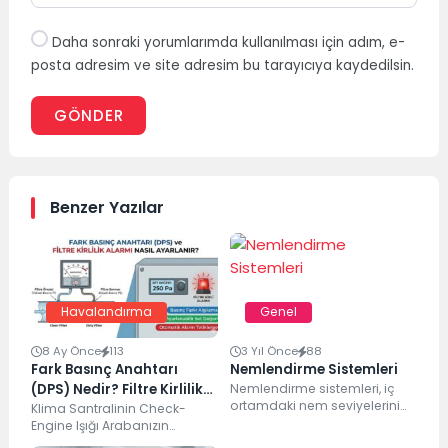
Daha sonraki yorumlarımda kullanılması için adım, e-
posta adresim ve site adresim bu tarayıcıya kaydedilsin.
GÖNDER
Benzer Yazılar
Havalandırma
Genel
8 Ay Önce
113
3 Yıl Önce
88
Fark Basınç Anahtarı
Nemlendirme Sistemleri
(DPS) Nedir? Filtre Kirlilik
Nemlendirme sistemleri, iç
ortamdaki nem seviyelerini
Alarmı Nasıl Ayarlanır?
Klima Santralinin Check-
kontrol etmek ve düzenlemek
Engine Işığı Arabanızın
amacıyla kullanılan cihazlar
motorunda bir sorun