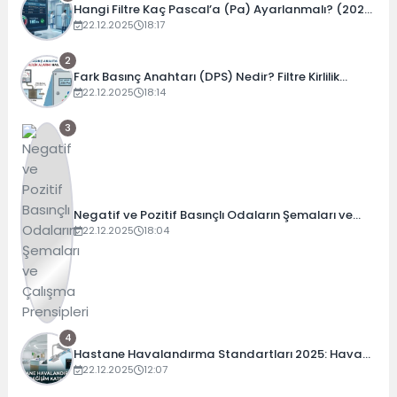
Hangi Filtre Kaç Pascal’a (Pa) Ayarlanmalı? (2026
Güncel Tablo)
22.12.2025
18:17
2
Fark Basınç Anahtarı (DPS) Nedir? Filtre Kirlilik
Alarmı Nasıl Ayarlanır?
22.12.2025
18:14
3
Negatif ve Pozitif Basınçlı Odaların Şemaları ve
Çalışma Prensipleri
22.12.2025
18:04
4
Hastane Havalandırma Standartları 2025: Hava
Değişim Katsayıları ve Basınç Dengeleri
22.12.2025
12:07