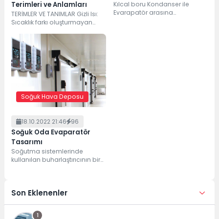
Terimleri ve Anlamları
Kılcal boru Kondanser ile
Evarapatör arasına
TERİMLER VE TANIMLAR Gizli Isı:
yerleştirilmiş iç sisteminin
Sıcaklık farkı oluşturmayan
kapasitesine göre seçilmiş
sadece hal değişimi oluşturan
olup çoğunlukla çapı 0.76...
ısı. Hissedilir Isı:...
Soğuk Hava Deposu
18.10.2022 21:46
96
Soğuk Oda Evaparatör
Tasarımı
Soğutma sistemlerinde
kullanılan buharlaştırıcının bir
diğer adı da evaporatör.
Buharlaştırıcıya soğutma
serpantini de denir.
Son Eklenenler
Buharlaştırıcı...
1