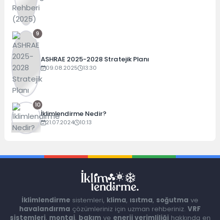
9
ASHRAE 2025-2028 Stratejik Planı
09.08.2025
13:30
10
İklimlendirme Nedir?
21.07.2024
10:13
İklimlendirme
sistemleri,
klima
,
ısıtma
,
soğutma
ve
havalandırma
çözümleriniz için uzman rehberiniz.
VRF
sistemleri
,
montaj
,
bakım
ve
enerji verimliliği
hakkında en