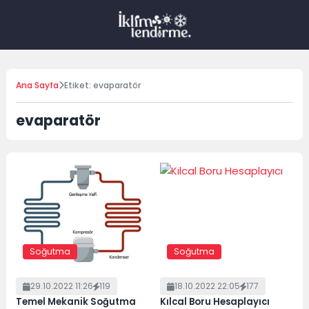
Skip
to
content
Ana Sayfa
Etiket: evaparatör
evaparatör
Soğutma
Soğutma
29.10.2022 11:26
119
18.10.2022 22:05
177
Temel Mekanik Soğutma
Kılcal Boru Hesaplayıcı