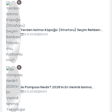
5
Yerden Isıtma Köpüğü (Straforu) Seçim Rehberi:
Folyolu mu, Karbonlu mu?
13.12.2025
20:03
6
Isı Pompası Nedir? 2026’in En Verimli Isınma
Teknolojisi
13.12.2025
19:53