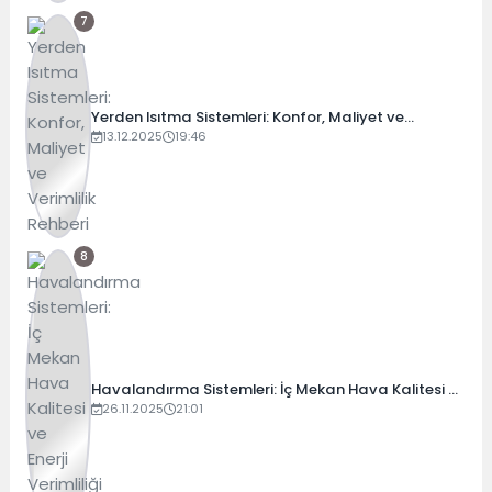
7
Yerden Isıtma Sistemleri: Konfor, Maliyet ve
Verimlilik Rehberi
13.12.2025
19:46
8
Havalandırma Sistemleri: İç Mekan Hava Kalitesi ve
Enerji Verimliliği Rehberi (2025)
26.11.2025
21:01