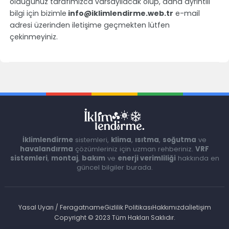
olduğunuz tarafımızca varsayılacak olup, daha ayrıntılı
bilgi için bizimle
info@iklimlendirme.web.tr
e-mail
adresi üzerinden iletişime geçmekten lütfen
çekinmeyiniz.
İklimlendirme
sistemleri,
klima
,
ısıtma
,
soğutma
ve
havalandırma
çözümleriniz için uzman rehberiniz.
VRF
sistemleri
,
montaj
,
bakım
ve
enerji verimliliği
hakkında en
güncel bilgiler burada.
Yasal Uyarı / Feragatname
Gizlilik Politikası
Hakkımızda
İletişim
Copyright © 2023 Tüm Hakları Saklıdır.