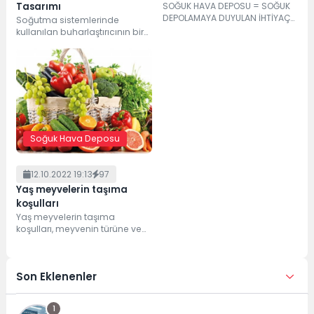
Tasarımı
SOĞUK HAVA DEPOSU = SOĞUK
DEPOLAMAYA DUYULAN İHTİYAÇ
Soğutma sistemlerinde
Hayvansal ve bitkisel besin
kullanılan buharlaştırıcının bir
maddelerinde üretim sonrası...
diğer adı da evaporatör.
Buharlaştırıcıya soğutma
serpantini de denir.
Buharlaştırıcı...
Soğuk Hava Deposu
12.10.2022 19:13
97
Yaş meyvelerin taşıma
koşulları
Yaş meyvelerin taşıma
koşulları, meyvenin türüne ve
çeşidine bağlı olarak
değişebilir. Ancak, genel olarak
aşağıdaki...
Son Eklenenler
1