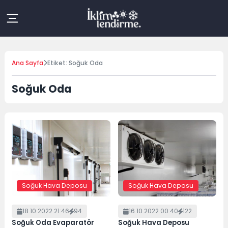
Skip
to
content
Ana Sayfa
Etiket: Soğuk Oda
Soğuk Oda
Soğuk Hava Deposu
Soğuk Hava Deposu
18.10.2022 21:46
94
16.10.2022 00:40
122
Soğuk Oda Evaparatör
Soğuk Hava Deposu