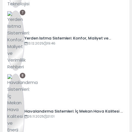
7
Yerden Isıtma Sistemleri: Konfor, Maliyet ve
Verimlilik Rehberi
13.12.2025
19:46
8
Havalandırma Sistemleri: İç Mekan Hava Kalitesi ve
Enerji Verimliliği Rehberi (2025)
26.11.2025
21:01