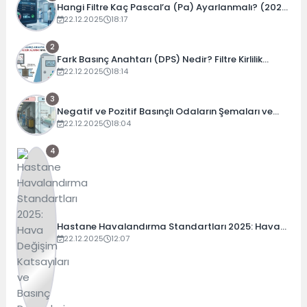
Hangi Filtre Kaç Pascal’a (Pa) Ayarlanmalı? (2026
Güncel Tablo)
22.12.2025
18:17
2
Fark Basınç Anahtarı (DPS) Nedir? Filtre Kirlilik
Alarmı Nasıl Ayarlanır?
22.12.2025
18:14
3
Negatif ve Pozitif Basınçlı Odaların Şemaları ve
Çalışma Prensipleri
22.12.2025
18:04
4
Hastane Havalandırma Standartları 2025: Hava
Değişim Katsayıları ve Basınç Dengeleri
22.12.2025
12:07