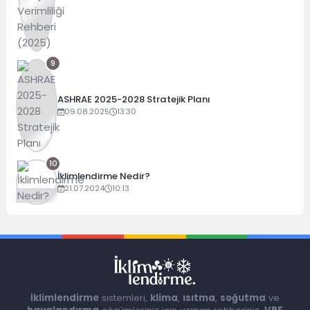
9
ASHRAE 2025-2028 Stratejik Planı
09.08.2025
13:30
10
İklimlendirme Nedir?
21.07.2024
10:13
İklimlendirme
sistemleri,
klima
,
ısıtma
,
soğutma
ve