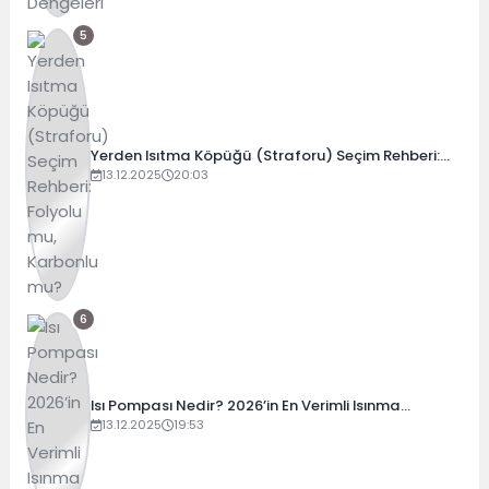
5
Yerden Isıtma Köpüğü (Straforu) Seçim Rehberi:
Folyolu mu, Karbonlu mu?
13.12.2025
20:03
6
Isı Pompası Nedir? 2026’in En Verimli Isınma
Teknolojisi
13.12.2025
19:53