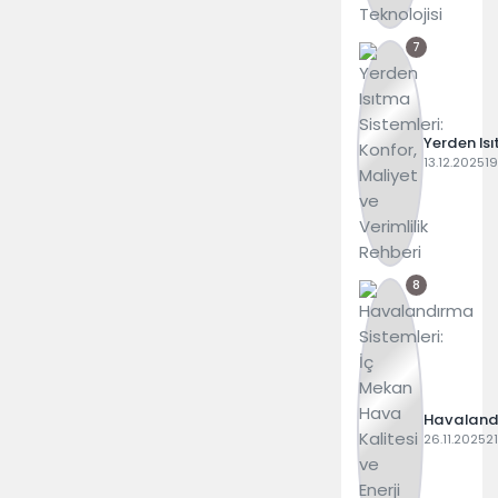
7
Yerden Is
Sistemleri:
13.12.2025
19
Konfor,
Maliyet v
Verimlilik
Rehberi
8
Havaland
Sistemleri:
26.11.2025
21
Mekan H
Kalitesi ve