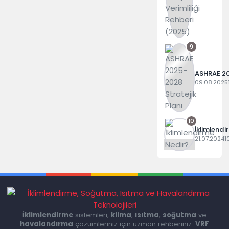
Enerji Verim
Rehberi (
9
ASHRAE 2
2028 Strat
09.08.2025
Planı
10
İklimlendi
Nedir?
21.07.2024
1
İklimlendirme
sistemleri,
klima
,
ısıtma
,
soğutma
ve
havalandırma
çözümleriniz için uzman rehberiniz.
VRF