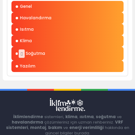
Genel
Havalandırma
Isıtma
Klima
Soğutma
Yazılım
İklimlendirme
sistemleri,
klima
,
ısıtma
,
soğutma
ve
havalandırma
çözümleriniz için uzman rehberiniz.
VRF
sistemleri
,
montaj
,
bakım
ve
enerji verimliliği
hakkında en
güncel bilgiler burada.