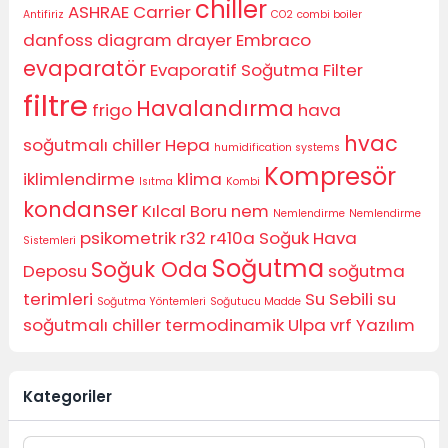
chiller
ASHRAE
Carrier
Antifiriz
CO2
combi boiler
danfoss
diagram
drayer
Embraco
evaparatör
Evaporatif Soğutma
Filter
filtre
Havalandırma
frigo
hava
hvac
soğutmalı chiller
Hepa
humidification systems
Kompresör
iklimlendirme
klima
Isıtma
Kombi
kondanser
Kılcal Boru
nem
Nemlendirme
Nemlendirme
psikometrik
r32
r410a
Soğuk Hava
Sistemleri
Soğutma
Soğuk Oda
Deposu
soğutma
terimleri
Su Sebili
su
Soğutma Yöntemleri
Soğutucu Madde
soğutmalı chiller
termodinamik
Ulpa
vrf
Yazılım
Kategoriler