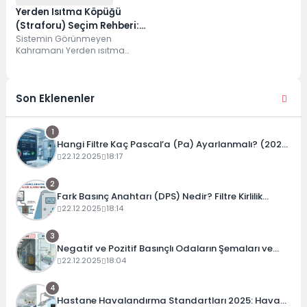
Yerden Isıtma Köpüğü
(Straforu) Seçim Rehberi:
Folyolu mu, Karbonlu mu?
Sistemin Görünmeyen
Kahramanı Yerden ısıtma
sistemi dendiğinde akla ilk
borular ve kombi gelir. Ancak
sistemin...
Son Eklenenler
1
Hangi Filtre Kaç Pascal’a (Pa) Ayarlanmalı? (2026
Güncel Tablo)
22.12.2025
18:17
2
Fark Basınç Anahtarı (DPS) Nedir? Filtre Kirlilik
Alarmı Nasıl Ayarlanır?
22.12.2025
18:14
3
Negatif ve Pozitif Basınçlı Odaların Şemaları ve
Çalışma Prensipleri
22.12.2025
18:04
4
Hastane Havalandırma Standartları 2025: Hava