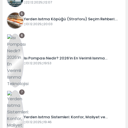
Değişim Katsayıları ve Basınç Dengeleri
22.12.2025
12:07
5
Yerden Isıtma Köpüğü (Straforu) Seçim Rehberi:
Folyolu mu, Karbonlu mu?
13.12.2025
20:03
6
Isı Pompası Nedir? 2026’in En Verimli Isınma
Teknolojisi
13.12.2025
19:53
7
Yerden Isıtma Sistemleri: Konfor, Maliyet ve
Verimlilik Rehberi
13.12.2025
19:46