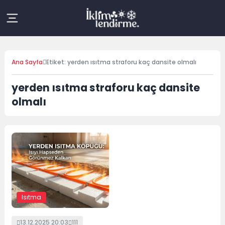
Skip
to
content
Ana Sayfa
Etiket: yerden ısıtma straforu kaç dansite olmalı
yerden ısıtma straforu kaç dansite
olmalı
Isıtma
13.12.2025 20:03
111