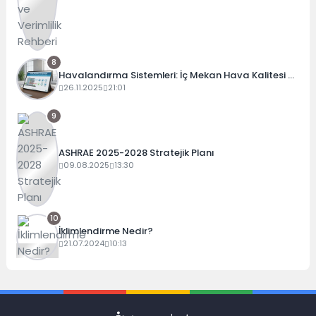
8
Havalandırma Sistemleri: İç Mekan Hava Kalitesi ve
Enerji Verimliliği Rehberi (2025)
26.11.2025
21:01
9
ASHRAE 2025-2028 Stratejik Planı
09.08.2025
13:30
10
İklimlendirme Nedir?
21.07.2024
10:13