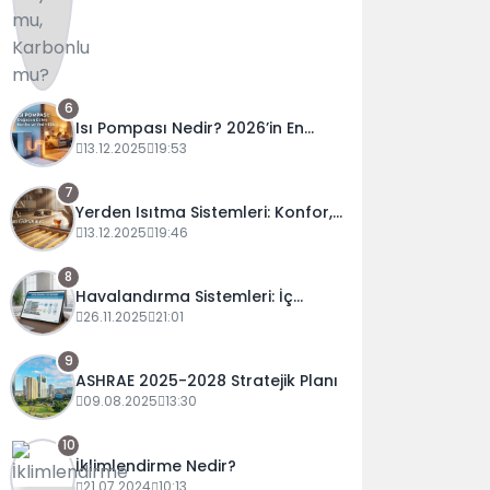
6
Isı Pompası Nedir? 2026’in En
Verimli Isınma Teknolojisi
13.12.2025
19:53
7
Yerden Isıtma Sistemleri: Konfor,
Maliyet ve Verimlilik Rehberi
13.12.2025
19:46
8
Havalandırma Sistemleri: İç
Mekan Hava Kalitesi ve Enerji
26.11.2025
21:01
Verimliliği Rehberi (2025)
9
ASHRAE 2025-2028 Stratejik Planı
09.08.2025
13:30
10
İklimlendirme Nedir?
21.07.2024
10:13