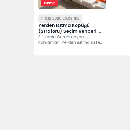
Isıtma
13.12.2025 20:03
112
Yerden Isıtma Köpüğü
(Straforu) Seçim Rehberi:
Folyolu mu, Karbonlu mu?
Sistemin Görünmeyen
Kahramanı Yerden ısıtma sistemi
dendiğinde akla ilk borular ve
kombi gelir. Ancak sistemin...