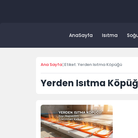
Skip
to
content
AnaSayfa
Isıtma
Soğ
Ana Sayfa
Etiket: Yerden Isıtma Köpüğü
Yerden Isıtma Köpü