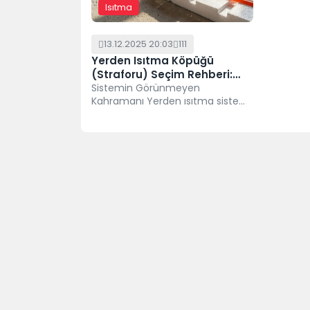
Isıtma
13.12.2025 20:03
111
Yerden Isıtma Köpüğü
(Straforu) Seçim Rehberi:
Folyolu mu, Karbonlu mu?
Sistemin Görünmeyen
Kahramanı Yerden ısıtma sistemi
dendiğinde akla ilk borular ve
kombi gelir. Ancak sistemin...