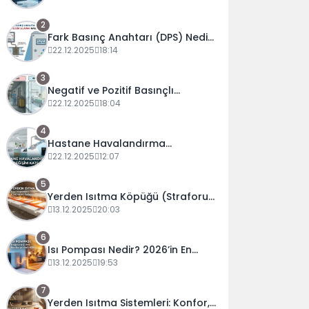
Tablo)
2
Fark Basınç Anahtarı (DPS) Nedir?
Filtre Kirlilik Alarmı Nasıl
22.12.2025
18:14
Ayarlanır?
3
Negatif ve Pozitif Basınçlı
Odaların Şemaları ve Çalışma
22.12.2025
18:04
Prensipleri
4
Hastane Havalandırma
Standartları 2025: Hava Değişim
22.12.2025
12:07
Katsayıları ve Basınç Dengeleri
5
Yerden Isıtma Köpüğü (Straforu)
Seçim Rehberi: Folyolu mu,
13.12.2025
20:03
Karbonlu mu?
6
Isı Pompası Nedir? 2026’in En
Verimli Isınma Teknolojisi
13.12.2025
19:53
7
Yerden Isıtma Sistemleri: Konfor,