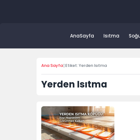
Skip
to
content
AnaSayfa
Isıtma
Soğ
Ana Sayfa
Etiket: Yerden Isıtma
Yerden Isıtma