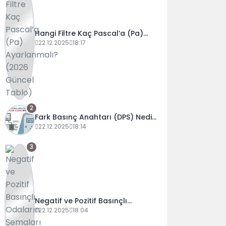
Hangi Filtre Kaç Pascal’a (Pa)
Ayarlanmalı? (2026 Güncel
22.12.2025
18:17
Tablo)
2
Fark Basınç Anahtarı (DPS) Nedir?
Filtre Kirlilik Alarmı Nasıl
22.12.2025
18:14
Ayarlanır?
3
Negatif ve Pozitif Basınçlı
Odaların Şemaları ve Çalışma
22.12.2025
18:04
Prensipleri