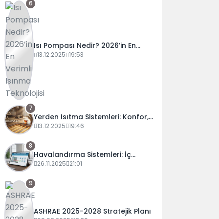
6
Isı Pompası Nedir? 2026’in En
Verimli Isınma Teknolojisi
13.12.2025
19:53
7
Yerden Isıtma Sistemleri: Konfor,
Maliyet ve Verimlilik Rehberi
13.12.2025
19:46
8
Havalandırma Sistemleri: İç
Mekan Hava Kalitesi ve Enerji
26.11.2025
21:01
Verimliliği Rehberi (2025)
9
ASHRAE 2025-2028 Stratejik Planı