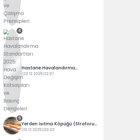
4
Hastane Havalandırma
Standartları 2025: Hava Değişim
22.12.2025
12:07
Katsayıları ve Basınç Dengeleri
5
Yerden Isıtma Köpüğü (Straforu)
Seçim Rehberi: Folyolu mu,
13.12.2025
20:03
Karbonlu mu?