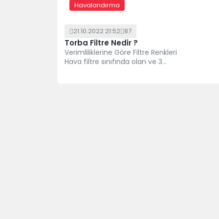
Havalandırma
21.10.2022 21:52
87
Torba Filtre Nedir ?
Verimliliklerine Göre Filtre Renkleri
Hava filtre sınıfında olan ve 3
katmanlı olan bir malzemeden
üretilen...