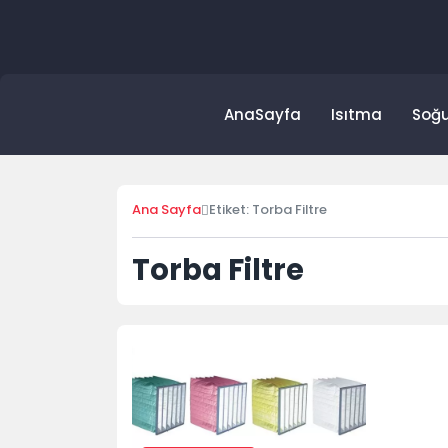
Skip
to
content
AnaSayfa
Isıtma
Soğ
Ana Sayfa
Etiket: Torba Filtre
Torba Filtre