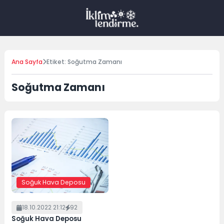
Skip
to
content
Ana Sayfa
Etiket: Soğutma Zamanı
Soğutma Zamanı
Soğuk Hava Deposu
18.10.2022 21:12
92
Soğuk Hava Deposu