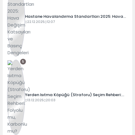
Hastane Havalandırma Standartları 2025: Hava
Değişim Katsayıları ve Basınç Dengeleri
22.12.2025
12:07
5
Yerden Isıtma Köpüğü (Straforu) Seçim Rehberi:
Folyolu mu, Karbonlu mu?
13.12.2025
20:03