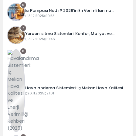
6
Isı Pompası Nedir? 2026’in En Verimli Isınma
Teknolojisi
13.12.2025
19:53
7
Yerden Isıtma Sistemleri: Konfor, Maliyet ve
Verimlilik Rehberi
13.12.2025
19:46
8
Havalandırma Sistemleri: İç Mekan Hava Kalitesi ve
Enerji Verimliliği Rehberi (2025)
26.11.2025
21:01