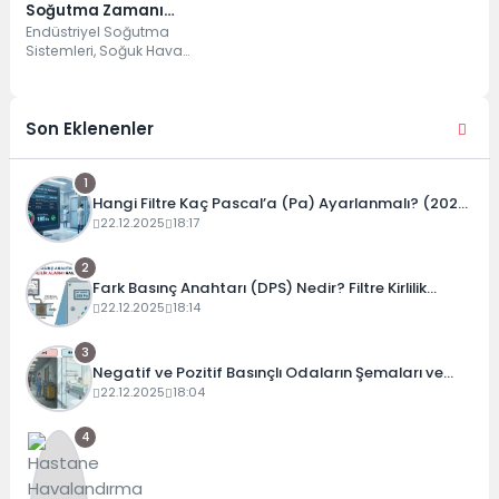
Soğutma Zamanı
Hesaplayıcı
Endüstriyel Soğutma
Sistemleri, Soğuk Hava
Depoları ürünlerin saklama ve
depolama ömrünü uzatmak
ve de ürünün doğal özelliğini...
Son Eklenenler
1
Hangi Filtre Kaç Pascal’a (Pa) Ayarlanmalı? (2026
Güncel Tablo)
22.12.2025
18:17
2
Fark Basınç Anahtarı (DPS) Nedir? Filtre Kirlilik
Alarmı Nasıl Ayarlanır?
22.12.2025
18:14
3
Negatif ve Pozitif Basınçlı Odaların Şemaları ve
Çalışma Prensipleri
22.12.2025
18:04
4