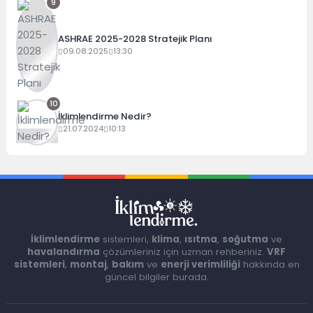
9
ASHRAE 2025-2028 Stratejik Planı
09.08.2025
13:30
10
İklimlendirme Nedir?
21.07.2024
10:13
İklimlendirme
sistemleri,
klima
,
ısıtma
,
soğutma
ve
havalandırma
çözümleriniz için uzman rehberiniz.
VRF
sistemleri
,
montaj
,
bakım
ve
enerji verimliliği
hakkında en
güncel bilgiler burada.