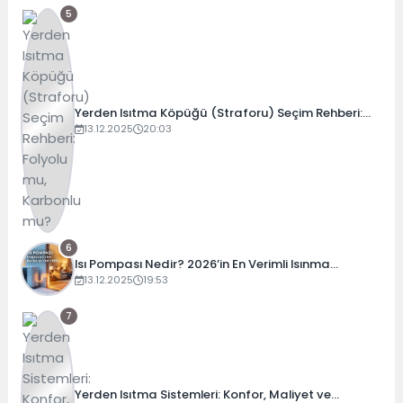
5
Yerden Isıtma Köpüğü (Straforu) Seçim Rehberi:
Folyolu mu, Karbonlu mu?
13.12.2025
20:03
6
Isı Pompası Nedir? 2026’in En Verimli Isınma
Teknolojisi
13.12.2025
19:53
7
Yerden Isıtma Sistemleri: Konfor, Maliyet ve