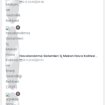
Verimlilik Rehberi
13.12.2025
19:46
8
Havalandırma Sistemleri: İç Mekan Hava Kalitesi ve
Enerji Verimliliği Rehberi (2025)
26.11.2025
21:01
9