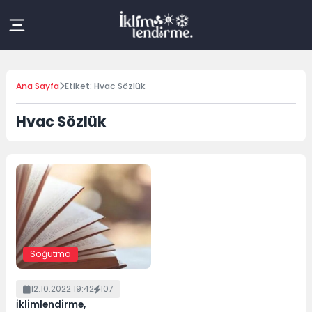
Skip
to
content
Ana Sayfa
Etiket: Hvac Sözlük
Hvac Sözlük
Soğutma
12.10.2022 19:42
107
İklimlendirme,