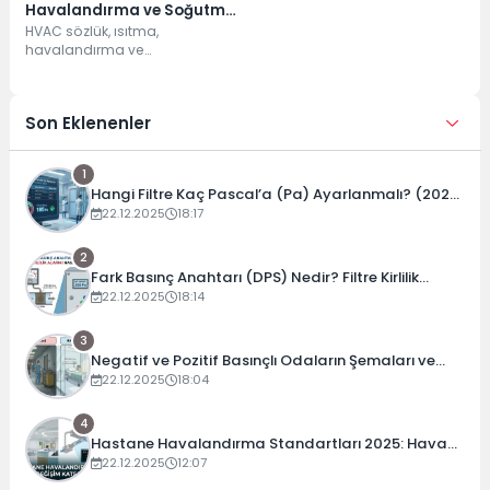
Havalandırma ve Soğutma
Terminolojisi Hvac Sözlük
HVAC sözlük, ısıtma,
havalandırma ve
iklimlendirme sistemleri ile ilgili
terimlerin anlamlarını içeren
bir kaynaktır. HVAC...
Son Eklenenler
1
Hangi Filtre Kaç Pascal’a (Pa) Ayarlanmalı? (2026
Güncel Tablo)
22.12.2025
18:17
2
Fark Basınç Anahtarı (DPS) Nedir? Filtre Kirlilik
Alarmı Nasıl Ayarlanır?
22.12.2025
18:14
3
Negatif ve Pozitif Basınçlı Odaların Şemaları ve
Çalışma Prensipleri
22.12.2025
18:04
4
Hastane Havalandırma Standartları 2025: Hava
Değişim Katsayıları ve Basınç Dengeleri
22.12.2025
12:07