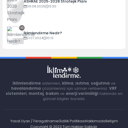
ASHRAE 2025-2028 Stratejik Planı
09.08.2025
13:30
10
İklimlendirme Nedir?
21.07.2024
10:13
İklimlendirme
sistemleri,
klima
,
ısıtma
,
soğutma
ve
havalandırma
çözümleriniz için uzman rehberiniz.
VRF
sistemleri
,
montaj
,
bakım
ve
enerji verimliliği
hakkında en
güncel bilgiler burada.
Yasal Uyarı / Feragatname
Gizlilik Politikası
Hakkımızda
İletişim
Copyright © 2023 Tüm Hakları Saklıdır.