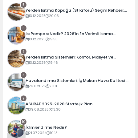
5
Yerden Isıtma Köpüğü (Straforu) Seçim Rehberi:
Folyolu mu, Karbonlu mu?
13.12.2025
20:03
6
Isı Pompası Nedir? 2026’in En Verimli Isınma
Teknolojisi
13.12.2025
19:53
7
Yerden Isıtma Sistemleri: Konfor, Maliyet ve
Verimlilik Rehberi
13.12.2025
19:46
8
Havalandırma Sistemleri: İç Mekan Hava Kalitesi ve
Enerji Verimliliği Rehberi (2025)
26.11.2025
21:01
9
ASHRAE 2025-2028 Stratejik Planı
09.08.2025
13:30
10
İklimlendirme Nedir?
21.07.2024
10:13