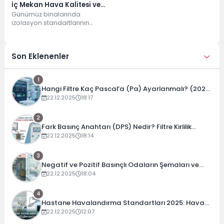
İç Mekan Hava Kalitesi ve
Enerji Verimliliği Rehberi
Günümüz binalarında
izolasyon standartlarının
(2025)
artması, enerji tasarrufu
sağlarken maalesef doğal
hava sirkülasyonunu
Son Eklenenler
engellemektedir. İşte bu...
1
Hangi Filtre Kaç Pascal’a (Pa) Ayarlanmalı? (2026
Güncel Tablo)
22.12.2025
18:17
2
Fark Basınç Anahtarı (DPS) Nedir? Filtre Kirlilik
Alarmı Nasıl Ayarlanır?
22.12.2025
18:14
3
Negatif ve Pozitif Basınçlı Odaların Şemaları ve
Çalışma Prensipleri
22.12.2025
18:04
4
Hastane Havalandırma Standartları 2025: Hava
Değişim Katsayıları ve Basınç Dengeleri
22.12.2025
12:07