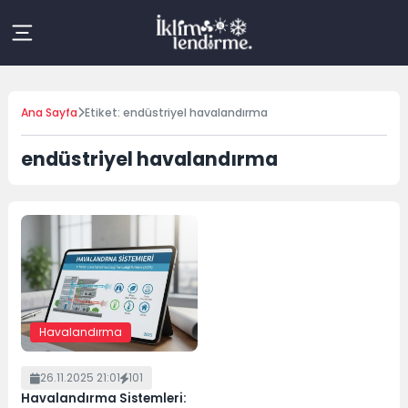
Skip
to
content
Ana Sayfa
Etiket: endüstriyel havalandırma
endüstriyel havalandırma
Havalandırma
26.11.2025 21:01
101
Havalandırma Sistemleri: