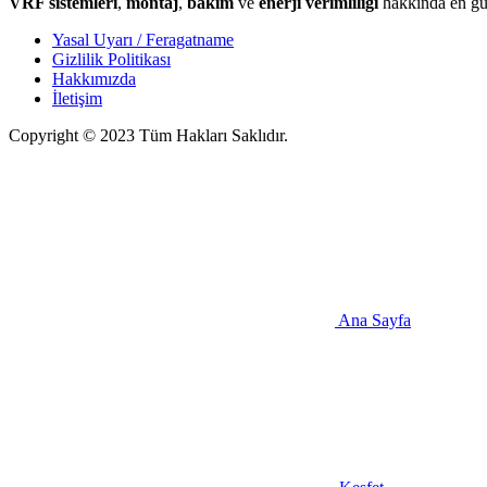
VRF sistemleri
,
montaj
,
bakım
ve
enerji verimliliği
hakkında en gün
Yasal Uyarı / Feragatname
Gizlilik Politikası
Hakkımızda
İletişim
Copyright © 2023 Tüm Hakları Saklıdır.
Ana Sayfa