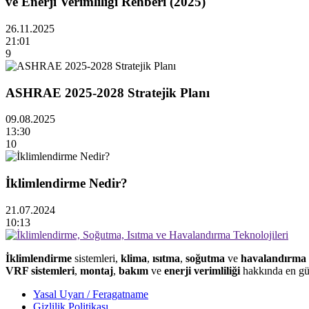
ve Enerji Verimliliği Rehberi (2025)
26.11.2025
21:01
9
ASHRAE 2025-2028 Stratejik Planı
09.08.2025
13:30
10
İklimlendirme Nedir?
21.07.2024
10:13
İklimlendirme
sistemleri,
klima
,
ısıtma
,
soğutma
ve
havalandırma
VRF sistemleri
,
montaj
,
bakım
ve
enerji verimliliği
hakkında en gün
Yasal Uyarı / Feragatname
Gizlilik Politikası