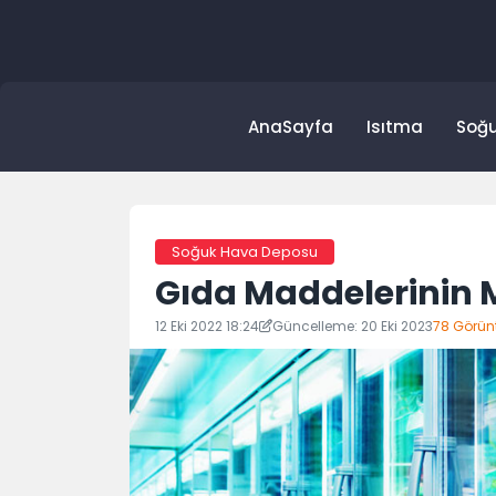
Skip
to
content
AnaSayfa
Isıtma
Soğ
Soğuk Hava Deposu
Gıda Maddelerinin 
12 Eki 2022 18:24
Güncelleme: 20 Eki 2023
78 Görün