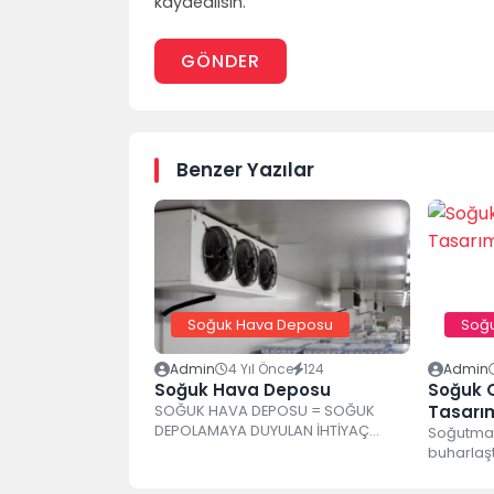
kaydedilsin.
GÖNDER
Benzer Yazılar
Soğuk Hava Deposu
Soğ
Admin
4 Yıl Önce
124
Admin
Soğuk Hava Deposu
Soğuk 
SOĞUK HAVA DEPOSU = SOĞUK
Tasarı
DEPOLAMAYA DUYULAN İHTİYAÇ
Soğutma 
Hayvansal ve bitkisel besin
buharlaşt
maddelerinde üretim sonrası...
evaporatö
soğutma 