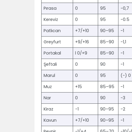
Pırasa
0
95
-0,7
Kereviz
0
95
-0.5
Patlıcan
+7/+10
90–95
-1
Greyfurt
+9/+16
85–90
-1,1
Portakal
l 0/+9
85–90
-1
Şeftali
0
90
-1
Marul
0
95
(-) 0
Muz
+15
85–95
-1
Nar
0
90
-3
Kiraz
-1
90–95
-2
Kavun
+7/+10
90–95
-1
Peynir
-1/+4
65–70
-10/-