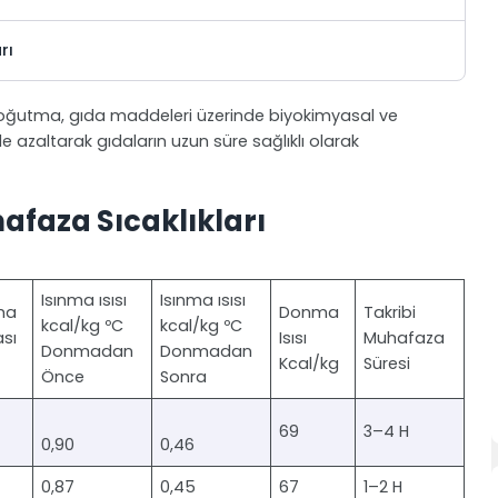
rı
soğutma, gıda maddeleri üzerinde biyokimyasal ve
de azaltarak gıdaların uzun süre sağlıklı olarak
afaza Sıcaklıkları
Isınma ısısı
Isınma ısısı
ma
Donma
Takribi
kcal/kg ºC
kcal/kg ºC
sı
Isısı
Muhafaza
Donmadan
Donmadan
Kcal/kg
Süresi
Önce
Sonra
69
3–4 H
0,90
0,46
0,87
0,45
67
1–2 H