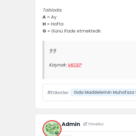
Tabloda
;
A
= Ay
H
= Hafta
G
= Günü ifade etmektedir.
Kaynak:
MEGEP
Etiketler :
Gıda Maddelerinin Muhafaza Sı
Admin
Yönetici