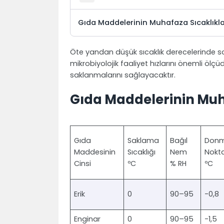
Gıda Maddelerinin Muhafaza Sıcaklıkla
Öte yandan düşük sıcaklık derecelerinde 
mikrobiyolojik faaliyet hızlarını önemli ölçü
saklanmalarını sağlayacaktır.
Gıda Maddelerinin Muh
Gıda
Saklama
Bağıl
Don
Maddesinin
Sıcaklığı
Nem
Nokta
Cinsi
ºC
% RH
ºC
Erik
0
90–95
-0,8
Enginar
0
90–95
-1,5