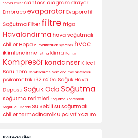
danfoss
diagram
drayer
combi boiler
evaparatör
Embraco
Evaporatif
filtre
Soğutma
Filter
frigo
Havalandırma
hava soğutmalı
hvac
chiller
Hepa
humidification systems
iklimlendirme
klima
Isıtma
Kombi
Kompresör
kondanser
Kılcal
Boru
nem
Nemlendirme
Nemlendirme Sistemleri
psikometrik
r32
r410a
Soğuk Hava
Soğutma
Soğuk Oda
Deposu
soğutma terimleri
Soğutma Yöntemleri
Su Sebili
su soğutmalı
Soğutucu Madde
chiller
termodinamik
Ulpa
vrf
Yazılım
Kategoriler