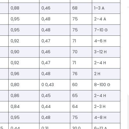
0,88
0,46
68
1–3 A
0,95
0,48
75
2–4 A
0,95
0,48
75
7–10 G
0,92
0,47
71
4–6 H
0,90
0,46
70
3–12 H
0,92
0,47
71
2–4 H
0,96
0,48
76
2 H
0,80
0 0,43
60
8–100 G
0,86
0,45
65
2–4 H
0,84
0,44
64
2–3 H
0,95
0,48
75
4–8 H
15
0,44
0,31
30.0
6–12 A