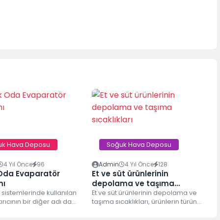
uk Hava Deposu
Soğuk Hava Deposu
4 Yıl Önce
96
Admin
4 Yıl Önce
128
Oda Evaparatör
Et ve süt ürünlerinin
mı
depolama ve taşıma
sistemlerinde kullanılan
sıcaklıkları
Et ve süt ürünlerinin depolama ve
ırıcının bir diğer adı da
taşıma sıcaklıkları, ürünlerin türüne,
r. Buharlaştırıcıya
kalitesine, bozulma riskine ve
serpantini de denir.
tüketim...