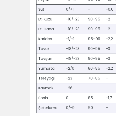
Süt
0/+1
–
-0.6
Et-Kuzu
-18/-23
90–95
-2
Et-Dana
-18/-23
90–95
-2
Karides
-1/+1
95–99
-2,2
Tavuk
-18/-23
90–95
-3
Tavşan
-18/-23
90–95
-3
Yumurta
-2/0
80–85
-2,2
Tereyağı
-23
70–85
–
Kaymak
-26
–
–
Sosis
0
85
-1,7
Şekerleme
0/-9
50
–