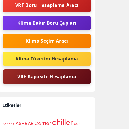
VRF Boru Hesaplama Aracı
Klima Bakır Boru Çapları
Klima Seçim Aracı
Klima Tüketim Hesaplama
VRF Kapasite Hesaplama
Etiketler
chiller
ASHRAE
Carrier
Antifiriz
CO2